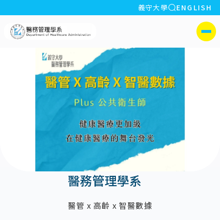
全站搜索
義守大學
ENGLISH
:::
義守大學醫務管理學系(所)
側選單
醫務管理學系
醫管 x 高齡 x 智醫數據