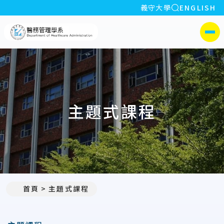
全站搜索
義守大學
ENGLISH
:::
義守大學醫務管理學系(所)
側選單
主題式課程
首頁
主題式課程