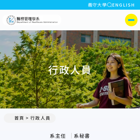
全站搜索
義守大學
ENGLISH
:::
義守大學醫務管理學系(所)
側選單
行政人員
:::
首頁
行政人員
系主任
系秘書