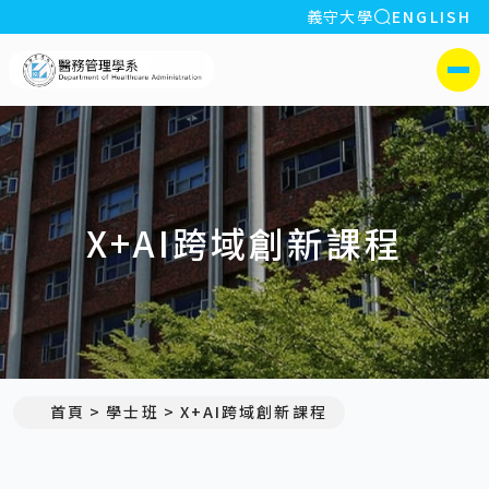
全站搜索
義守大學
ENGLISH
:::
義守大學醫務管理學系(所)
側選單
X+AI跨域創新課程
首頁
學士班
X+AI跨域創新課程