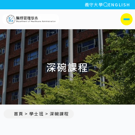
全站搜索
義守大學
ENGLISH
:::
義守大學醫務管理學系(所)
側選單
深碗課程
首頁
學士班
深碗課程